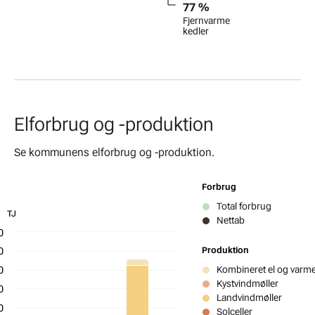
77 %
Fjernvarme
kedler
Elforbrug og -produktion
Se kommunens elforbrug og -produktion.
Forbrug
Total forbrug
TJ
TJ
Nettab
Graf med 7 dataserier
0
0
Produktion
0
Kombineret el og var
Kystvindmøller
0
Landvindmøller
0
Solceller