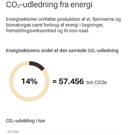
CO₂-udledning fra energi
Energisektoren omfatter produktion af el, fjernvarme og
bionaturgas samt forbrug af energi i bygninger,
fremstillingsvirksomhed og til non-road.
Energisektorens andel af den samlede CO₂-udledning
Diagram
Pie chart with 2 slices.
14%
= 57.456
ton CO2e
CO₂-udvikling i ton
Diagram
80.000