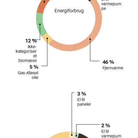
varmepum
pe
Ene­rgif­orbr­ug
12 %
Ikke-
kategoriser
et
biomasse
46 %
5 %
Fjernvarme
Gas-/diesel
olie
Diagram
3 %
Pie chart with 5 slices.
El til
paneler
2 %
El til
varmepum