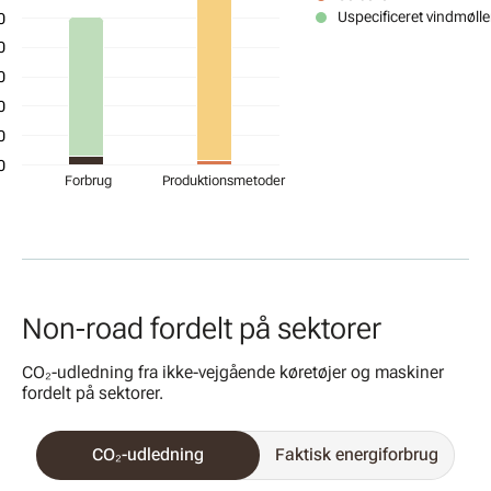
Uspecificeret vindmølle
0
0
0
0
0
0
Forbrug
Produktionsmetoder
Non-road fordelt på sektorer
CO₂-udledning fra ikke-vejgående køretøjer og maskiner
fordelt på sektorer.
CO₂-udledning
Faktisk energiforbrug