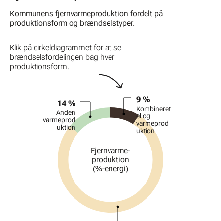
Kommunens fjernvarmeproduktion fordelt på
produktionsform og brændselstyper.
Klik på cirkeldiagrammet for at se
brændselsfordelingen bag hver
produktionsform.
Diagram
9 %
14 %
Pie chart with 3 slices.
Kombineret
Anden
el og
varmeprod
varmeprod
uktion
uktion
Fje­rnva­rme-
pro­dukt­ion
(%-energi)