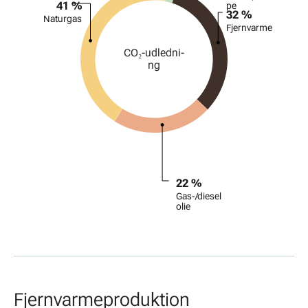
41 %
pe
32 %
Naturgas
Fjernvarme
CO₂-udl­edni­
ng
22 %
Gas-/diesel
olie
Fjernvarmeproduktion