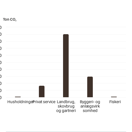
Ton CO₂
Ton CO₂
Graf med 5 søjler
0
0
0
0
0
0
0
0
0
0
0
Husholdninger
Privat service
Landbrug,
Byggeri- og
Fiskeri
skovbrug
anlægsvirk
og gartneri
somhed