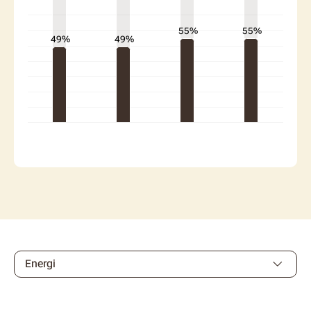
Graf med 3 dataserier
55%
55%
49%
49%
(aktive tab)
Energi