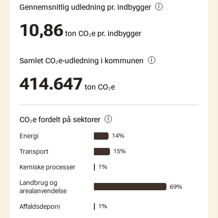
Gennemsnitlig udledning pr. indbygger
10,86
ton CO₂e pr. indbygger
Samlet CO₂e-udledning i kommunen
414.647
ton CO₂e
CO₂e fordelt på sektorer
Energi
14%
Transport
15%
Kemiske processer
1%
Landbrug og
69%
arealanvendelse
Affaldsdeponi
1%