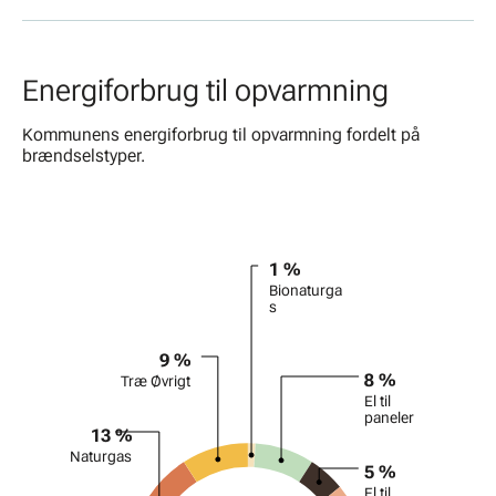
Energiforbrug til opvarmning
Kommunens energiforbrug til opvarmning fordelt på
brændselstyper.
Diagram
1 %
Pie chart with 8 slices.
Bionaturga
s
9 %
8 %
Træ Øvrigt
El til
paneler
13 %
Naturgas
5 %
El til